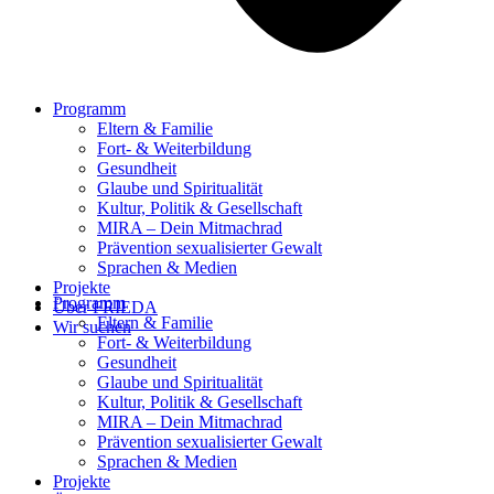
Programm
Eltern & Familie
Fort- & Weiterbildung
Gesundheit
Glaube und Spiritualität
Kultur, Politik & Gesellschaft
MIRA – Dein Mitmachrad
Prävention sexualisierter Gewalt
Sprachen & Medien
Projekte
Programm
Über FRIEDA
Eltern & Familie
Wir suchen
Fort- & Weiterbildung
Gesundheit
Glaube und Spiritualität
Kultur, Politik & Gesellschaft
MIRA – Dein Mitmachrad
Prävention sexualisierter Gewalt
Sprachen & Medien
Projekte