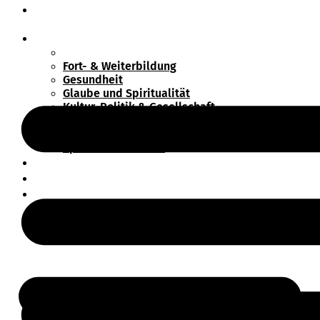
Wir suchen
Programm
Eltern & Familie
Fort- & Weiterbildung
Gesundheit
Glaube und Spiritualität
Kultur, Politik & Gesellschaft
MIRA – Dein Mitmachrad
Prävention sexualisierter Gewalt
Sprachen & Medien
Projekte
Über FRIEDA
Wir suchen