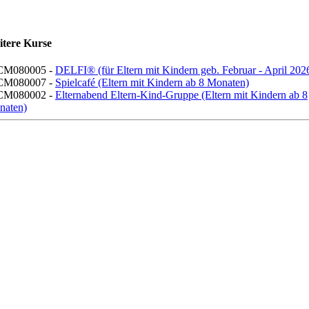
itere Kurse
CM080005 -
DELFI® (für Eltern mit Kindern geb. Februar - April 202
CM080007 -
Spielcafé (Eltern mit Kindern ab 8 Monaten)
CM080002 -
Elternabend Eltern-Kind-Gruppe (Eltern mit Kindern ab 8
naten)