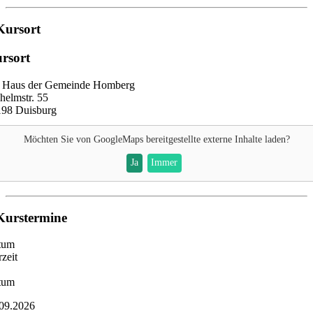
Kursort
rsort
. Haus der Gemeinde Homberg
helmstr. 55
198 Duisburg
Möchten Sie von
GoogleMaps
bereitgestellte externe Inhalte laden?
Ja
Immer
Kurstermine
tum
zeit
tum
09.2026