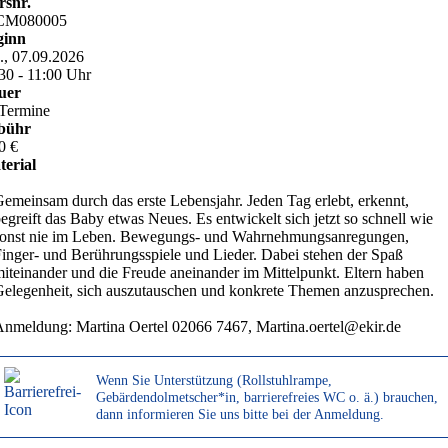
rsnr.
CM080005
ginn
, 07.09.2026
30 - 11:00 Uhr
uer
Termine
bühr
0 €
erial
emeinsam durch das erste Lebensjahr. Jeden Tag erlebt, erkennt,
egreift das Baby etwas Neues. Es entwickelt sich jetzt so schnell wie
sonst nie im Leben. Bewegungs- und Wahrnehmungsanregungen,
inger- und Berührungsspiele und Lieder. Dabei stehen der Spaß
iteinander und die Freude aneinander im Mittelpunkt. Eltern haben
elegenheit, sich auszutauschen und konkrete Themen anzusprechen.
nmeldung: Martina Oertel 02066 7467, Martina.oertel@ekir.de
Wenn Sie Unterstützung (Rollstuhlrampe,
Gebärdendolmetscher*in, barrierefreies WC o. ä.) brauchen,
dann informieren Sie uns bitte bei der Anmeldung.