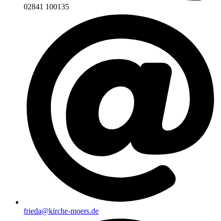
02841 100135
frieda@kirche-moers.de