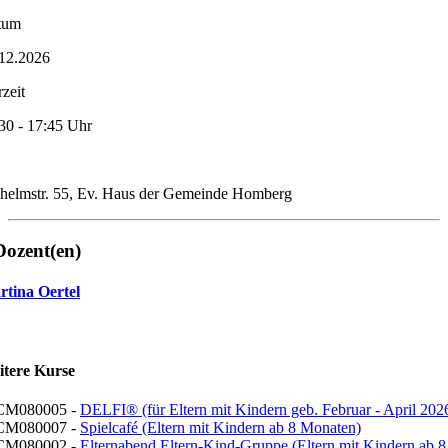
tum
12.2026
zeit
30 - 17:45 Uhr
helmstr. 55, Ev. Haus der Gemeinde Homberg
Dozent(en)
tina Oertel
itere Kurse
CM080005 -
DELFI® (für Eltern mit Kindern geb. Februar - April 202
CM080007 -
Spielcafé (Eltern mit Kindern ab 8 Monaten)
CM080002 -
Elternabend Eltern-Kind-Gruppe (Eltern mit Kindern ab 8