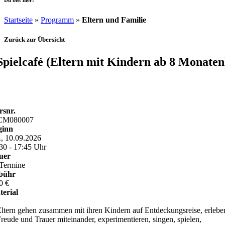
Du bist hier:
Startseite
»
Programm
»
Eltern und Familie
Zurück zur Übersicht
Spielcafé (Eltern mit Kindern ab 8 Monaten
bitte melden Sie sich bei den Kontaktdaten in der Kurs-Information
n.
rsnr.
CM080007
ginn
, 10.09.2026
30 - 17:45 Uhr
uer
Termine
bühr
0 €
erial
ltern gehen zusammen mit ihren Kindern auf Entdeckungsreise, erlebe
reude und Trauer miteinander, experimentieren, singen, spielen,