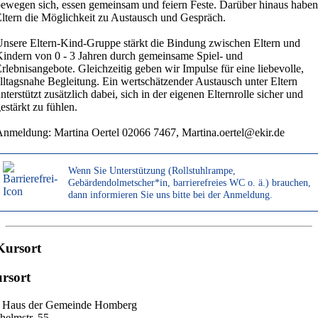
ewegen sich, essen gemeinsam und feiern Feste. Darüber hinaus haben
ltern die Möglichkeit zu Austausch und Gespräch.
nsere Eltern-Kind-Gruppe stärkt die Bindung zwischen Eltern und
indern von 0 - 3 Jahren durch gemeinsame Spiel- und
rlebnisangebote. Gleichzeitig geben wir Impulse für eine liebevolle,
lltagsnahe Begleitung. Ein wertschätzender Austausch unter Eltern
nterstützt zusätzlich dabei, sich in der eigenen Elternrolle sicher und
estärkt zu fühlen.
nmeldung: Martina Oertel 02066 7467, Martina.oertel@ekir.de
Wenn Sie Unterstützung (Rollstuhlrampe,
Gebärdendolmetscher*in, barrierefreies WC o. ä.) brauchen,
dann informieren Sie uns bitte bei der Anmeldung.
Kursort
rsort
. Haus der Gemeinde Homberg
helmstr. 55