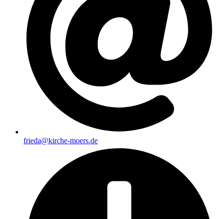
frieda@kirche-moers.de