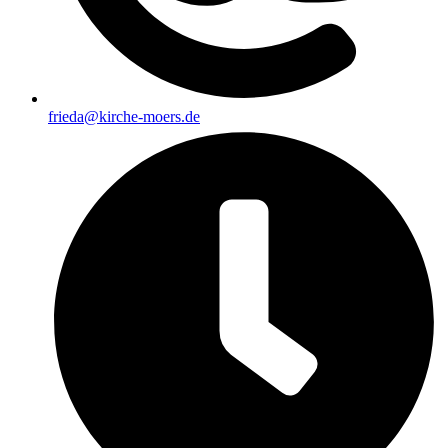
frieda@kirche-moers.de