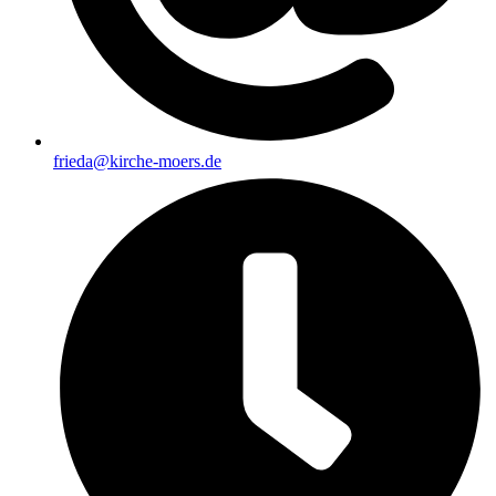
frieda@kirche-moers.de