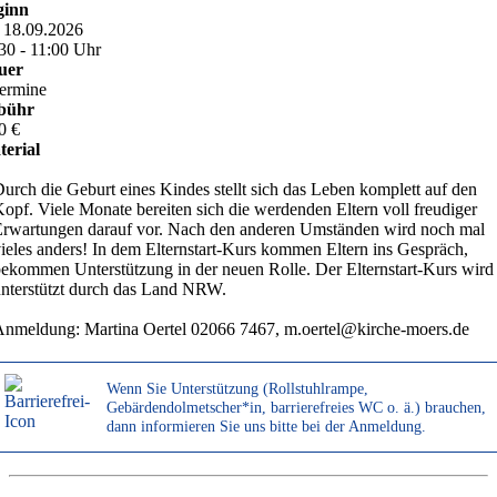
ginn
, 18.09.2026
30 - 11:00 Uhr
uer
ermine
bühr
0 €
erial
urch die Geburt eines Kindes stellt sich das Leben komplett auf den
opf. Viele Monate bereiten sich die werdenden Eltern voll freudiger
rwartungen darauf vor. Nach den anderen Umständen wird noch mal
ieles anders! In dem Elternstart-Kurs kommen Eltern ins Gespräch,
ekommen Unterstützung in der neuen Rolle. Der Elternstart-Kurs wird
nterstützt durch das Land NRW.
nmeldung: Martina Oertel 02066 7467, m.oertel@kirche-moers.de
Wenn Sie Unterstützung (Rollstuhlrampe,
Gebärdendolmetscher*in, barrierefreies WC o. ä.) brauchen,
dann informieren Sie uns bitte bei der Anmeldung.