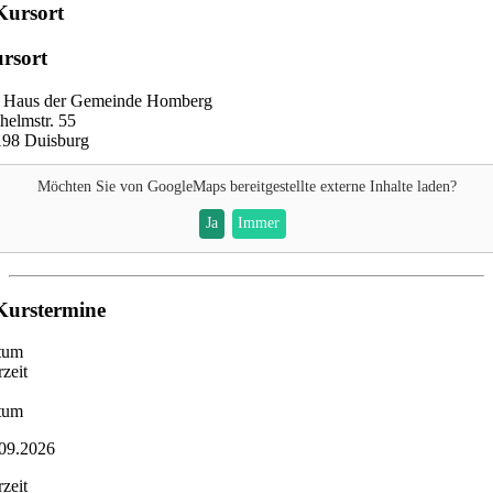
Kursort
rsort
. Haus der Gemeinde Homberg
helmstr. 55
198 Duisburg
Möchten Sie von
GoogleMaps
bereitgestellte externe Inhalte laden?
Ja
Immer
Kurstermine
tum
zeit
tum
09.2026
zeit