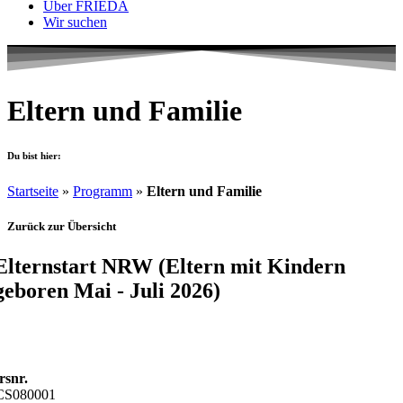
Über FRIEDA
Wir suchen
Eltern und Familie
Du bist hier:
Startseite
»
Programm
»
Eltern und Familie
Zurück zur Übersicht
Elternstart NRW (Eltern mit Kindern
geboren Mai - Juli 2026)
bitte melden Sie sich bei den Kontaktdaten in der Kurs-Information
n.
rsnr.
CS080001