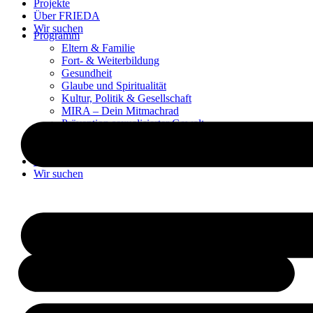
Projekte
Über FRIEDA
Wir suchen
Programm
Eltern & Familie
Fort- & Weiterbildung
Gesundheit
Glaube und Spiritualität
Kultur, Politik & Gesellschaft
MIRA – Dein Mitmachrad
Prävention sexualisierter Gewalt
Sprachen & Medien
Projekte
Über FRIEDA
Wir suchen