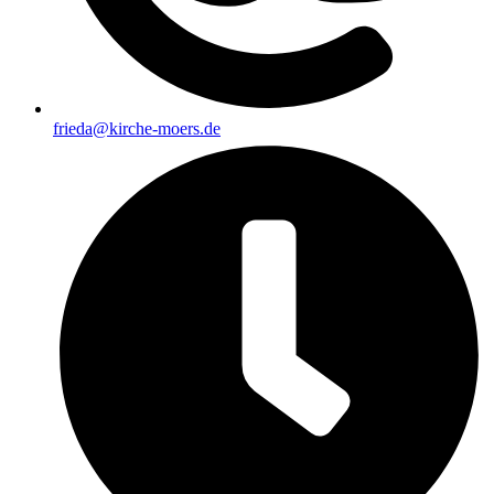
frieda@kirche-moers.de