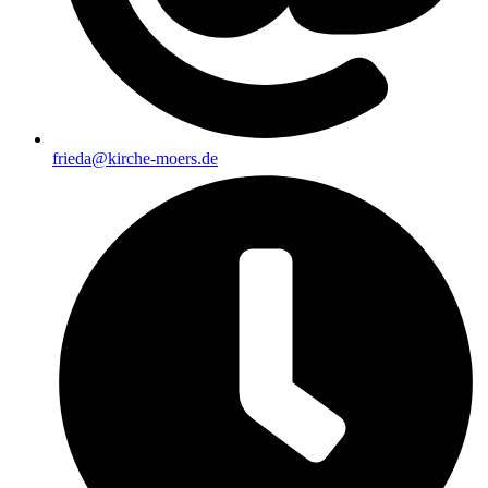
frieda@kirche-moers.de