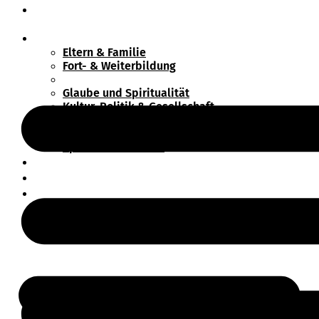
Wir suchen
Programm
Eltern & Familie
Fort- & Weiterbildung
Gesundheit
Glaube und Spiritualität
Kultur, Politik & Gesellschaft
MIRA – Dein Mitmachrad
Prävention sexualisierter Gewalt
Sprachen & Medien
Projekte
Über FRIEDA
Wir suchen