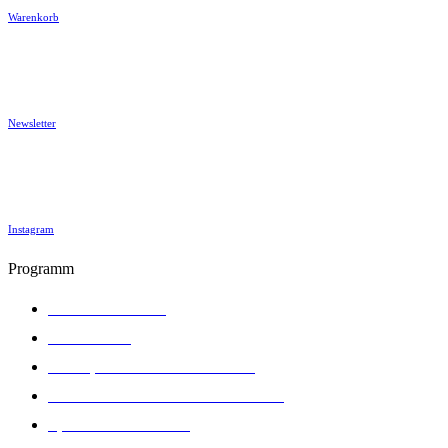
Warenkorb
Newsletter
Instagram
Programm
Eltern & Familie
Gesundheit
Kultur, Politik & Gesellschaft
Prävention sexualisierter Gewalt
Sprachen & Medien