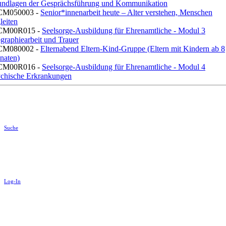
ndlagen der Gesprächsführung und Kommunikation
CM050003 -
Senior*innenarbeit heute – Alter verstehen, Menschen
leiten
CM00R015 -
Seelsorge-Ausbildung für Ehrenamtliche - Modul 3
graphiearbeit und Trauer
CM080002 -
Elternabend Eltern-Kind-Gruppe (Eltern mit Kindern ab 8
naten)
CM00R016 -
Seelsorge-Ausbildung für Ehrenamtliche - Modul 4
chische Erkrankungen
Suche
Log-In