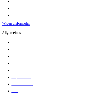
Glaube & Spiritualität
Fort- & Weiterbildung
MIRA - Dein Mitmachrad
Widerrufsformular
Allgemeines
Projekte
Über FRIEDA
Wir suchen
Material & Medien
Kirchenkreis Moers
Impressum
Datenschutz
AGB