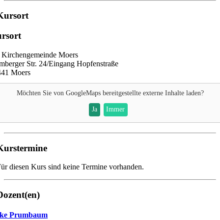
Kursort
rsort
 Kirchengemeinde Moers
berger Str. 24/Eingang Hopfenstraße
441 Moers
Möchten Sie von
GoogleMaps
bereitgestellte externe Inhalte laden?
Ja
Immer
Kurstermine
ür diesen Kurs sind keine Termine vorhanden.
Dozent(en)
ke Prumbaum