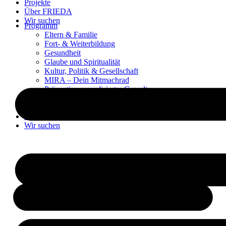
Projekte
Über FRIEDA
Wir suchen
Programm
Eltern & Familie
Fort- & Weiterbildung
Gesundheit
Glaube und Spiritualität
Kultur, Politik & Gesellschaft
MIRA – Dein Mitmachrad
Prävention sexualisierter Gewalt
Sprachen & Medien
Projekte
Über FRIEDA
Wir suchen