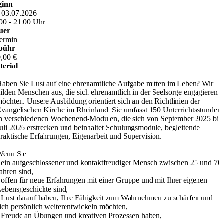
ginn
, 03.07.2026
00 - 21:00 Uhr
uer
ermin
bühr
,00 €
erial
aben Sie Lust auf eine ehrenamtliche Aufgabe mitten im Leben? Wir
ilden Menschen aus, die sich ehrenamtlich in der Seelsorge engagieren
öchten. Unsere Ausbildung orientiert sich an den Richtlinien der
vangelischen Kirche im Rheinland. Sie umfasst 150 Unterrichtsstunde
n verschiedenen Wochenend-Modulen, die sich von September 2025 bi
uli 2026 erstrecken und beinhaltet Schulungsmodule, begleitende
raktische Erfahrungen, Eigenarbeit und Supervision.
Wenn Sie
 ein aufgeschlossener und kontaktfreudiger Mensch zwischen 25 und 7
ahren sind,
 offen für neue Erfahrungen mit einer Gruppe und mit Ihrer eigenen
ebensgeschichte sind,
 Lust darauf haben, Ihre Fähigkeit zum Wahrnehmen zu schärfen und
ich persönlich weiterentwickeln möchten,
 Freude an Übungen und kreativen Prozessen haben,