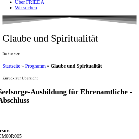
Über FRIEDA
Wir suchen
Glaube und Spiritualität
Du bist hier:
Startseite
»
Programm
»
Glaube und Spiritualität
Zurück zur Übersicht
Seelsorge-Ausbildung für Ehrenamtliche -
Abschluss
bitte melden Sie sich bei den Kontaktdaten in der Kurs-Information
n.
rsnr.
CM00R005