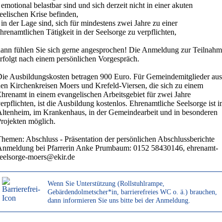
 emotional belastbar sind und sich derzeit nicht in einer akuten
eelischen Krise befinden,
 in der Lage sind, sich für mindestens zwei Jahre zu einer
hrenamtlichen Tätigkeit in der Seelsorge zu verpflichten,
ann fühlen Sie sich gerne angesprochen! Die Anmeldung zur Teilnah
rfolgt nach einem persönlichen Vorgespräch.
ie Ausbildungskosten betragen 900 Euro. Für Gemeindemitglieder aus
en Kirchenkreisen Moers und Krefeld-Viersen, die sich zu einem
hrenamt in einem evangelischen Arbeitsgebiet für zwei Jahre
erpflichten, ist die Ausbildung kostenlos. Ehrenamtliche Seelsorge ist 
ltenheim, im Krankenhaus, in der Gemeindearbeit und in besonderen
rojekten möglich.
hemen: Abschluss - Präsentation der persönlichen Abschlussberichte
Anmeldung bei Pfarrerin Anke Prumbaum: 0152 58430146, ehrenamt-
eelsorge-moers@ekir.de
Wenn Sie Unterstützung (Rollstuhlrampe,
Gebärdendolmetscher*in, barrierefreies WC o. ä.) brauchen,
dann informieren Sie uns bitte bei der Anmeldung.