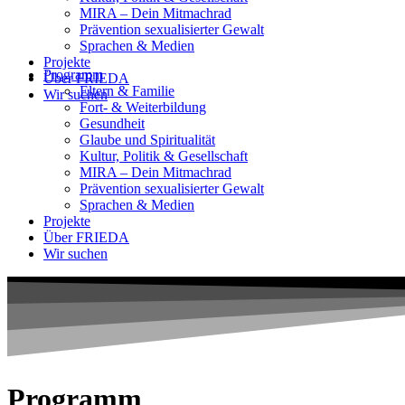
MIRA – Dein Mitmachrad
Prävention sexualisierter Gewalt
Sprachen & Medien
Projekte
Programm
Über FRIEDA
Eltern & Familie
Wir suchen
Fort- & Weiterbildung
Gesundheit
Glaube und Spiritualität
Kultur, Politik & Gesellschaft
MIRA – Dein Mitmachrad
Prävention sexualisierter Gewalt
Sprachen & Medien
Projekte
Über FRIEDA
Wir suchen
Programm