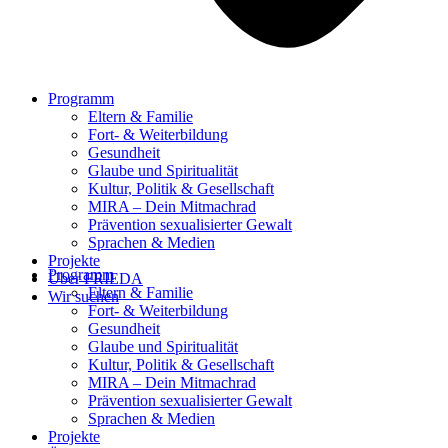
Programm
Eltern & Familie
Fort- & Weiterbildung
Gesundheit
Glaube und Spiritualität
Kultur, Politik & Gesellschaft
MIRA – Dein Mitmachrad
Prävention sexualisierter Gewalt
Sprachen & Medien
Projekte
Programm
Über FRIEDA
Eltern & Familie
Wir suchen
Fort- & Weiterbildung
Gesundheit
Glaube und Spiritualität
Kultur, Politik & Gesellschaft
MIRA – Dein Mitmachrad
Prävention sexualisierter Gewalt
Sprachen & Medien
Projekte