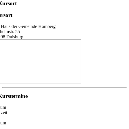
Kursort
rsort
. Haus der Gemeinde Homberg
helmstr. 55
198 Duisburg
Kurstermine
tum
zeit
tum