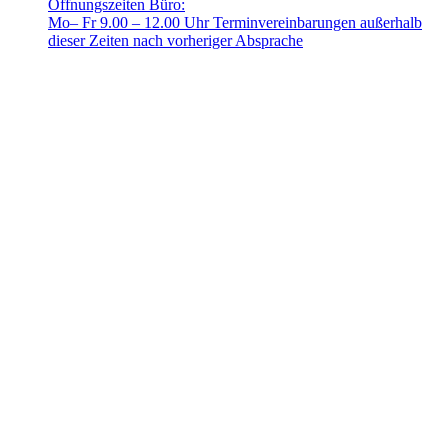
Öffnungszeiten Büro:
Mo– Fr 9.00 – 12.00 Uhr Terminvereinbarungen außerhalb
dieser Zeiten nach vorheriger Absprache
© 2025 FRIEDA –
Mit ❤️ erstellt durch SiebenDreiDrei