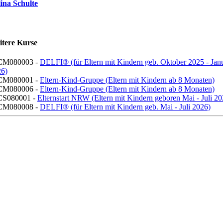
ina Schulte
itere Kurse
CM080003 -
DELFI® (für Eltern mit Kindern geb. Oktober 2025 - Jan
26)
CM080001 -
Eltern-Kind-Gruppe (Eltern mit Kindern ab 8 Monaten)
CM080006 -
Eltern-Kind-Gruppe (Eltern mit Kindern ab 8 Monaten)
CS080001 -
Elternstart NRW (Eltern mit Kindern geboren Mai - Juli 20
CM080008 -
DELFI® (für Eltern mit Kindern geb. Mai - Juli 2026)