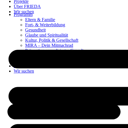
Projekte
Über FRIEDA
Wir suchen
Programm
Eltern & Familie
Fort- & Weiterbildung
Gesundheit
Glaube und Spiritualität
Kultur, Politik & Gesellschaft
MIRA – Dein Mitmachrad
Prävention sexualisierter Gewalt
Sprachen & Medien
Projekte
Über FRIEDA
Wir suchen