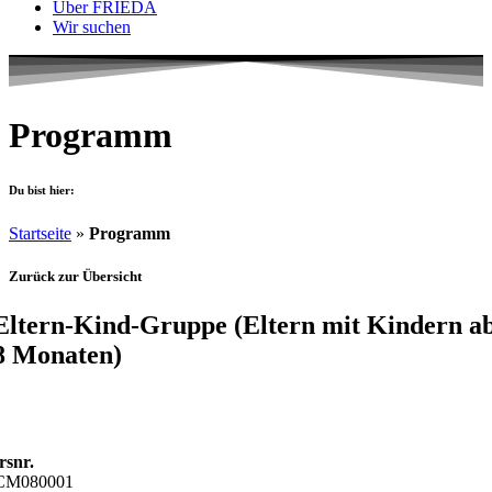
Über FRIEDA
Wir suchen
Programm
Du bist hier:
Startseite
»
Programm
Zurück zur Übersicht
Eltern-Kind-Gruppe (Eltern mit Kindern a
8 Monaten)
bitte melden Sie sich bei den Kontaktdaten in der Kurs-Information
n.
rsnr.
CM080001