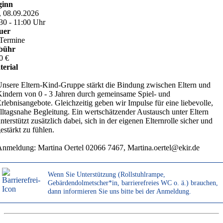
ginn
, 08.09.2026
30 - 11:00 Uhr
uer
Termine
bühr
0 €
erial
nsere Eltern-Kind-Gruppe stärkt die Bindung zwischen Eltern und
indern von 0 - 3 Jahren durch gemeinsame Spiel- und
rlebnisangebote. Gleichzeitig geben wir Impulse für eine liebevolle,
lltagsnahe Begleitung. Ein wertschätzender Austausch unter Eltern
nterstützt zusätzlich dabei, sich in der eigenen Elternrolle sicher und
estärkt zu fühlen.
nmeldung: Martina Oertel 02066 7467, Martina.oertel@ekir.de
Wenn Sie Unterstützung (Rollstuhlrampe,
Gebärdendolmetscher*in, barrierefreies WC o. ä.) brauchen,
dann informieren Sie uns bitte bei der Anmeldung.