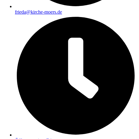
frieda@kirche-moers.de