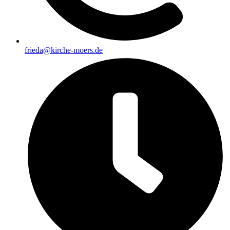
frieda@kirche-moers.de