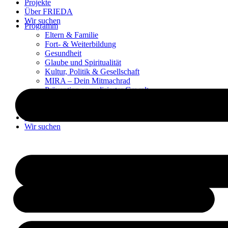
Projekte
Über FRIEDA
Wir suchen
Programm
Eltern & Familie
Fort- & Weiterbildung
Gesundheit
Glaube und Spiritualität
Kultur, Politik & Gesellschaft
MIRA – Dein Mitmachrad
Prävention sexualisierter Gewalt
Sprachen & Medien
Projekte
Über FRIEDA
Wir suchen