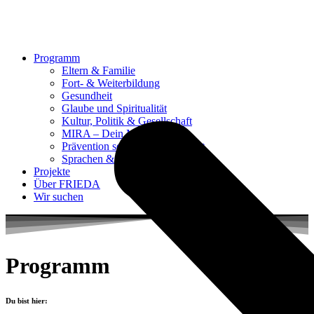
Programm
Eltern & Familie
Fort- & Weiterbildung
Gesundheit
Glaube und Spiritualität
Kultur, Politik & Gesellschaft
MIRA – Dein Mitmachrad
Prävention sexualisierter Gewalt
Sprachen & Medien
Projekte
Über FRIEDA
Wir suchen
Programm
Du bist hier: