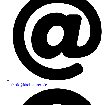
frieda@kirche-moers.de