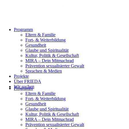
Programm
Eltern & Familie
Fort- & Weiterbildung
Gesundheit
Glaube und Spiritualität
Kultur, Politik & Gesellschaft
MIRA – Dein Mitmachrad
Prävention sexualisierter Gewalt
Sprachen & Medien
Projekte
Über FRIEDA
Wir suchen
Programm
Eltern & Familie
Fort- & Weiterbildung
Gesundheit
Glaube und Spiritualität
Kultur, Politik & Gesellschaft
MIRA – Dein Mitmachrad
Prävention sexualisierter Gewalt